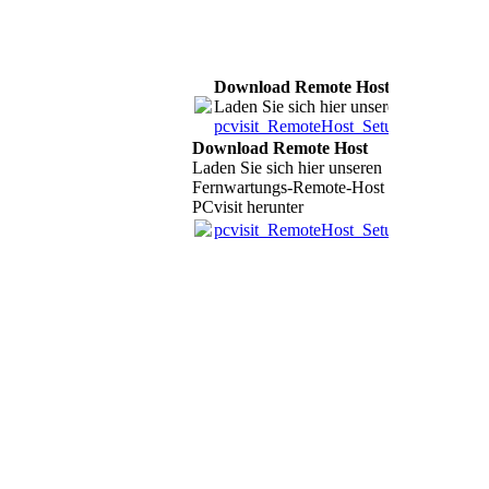
Download Remote Host
Laden Sie sich hier unseren Fernwartu
pcvisit_RemoteHost_Setup.c.F335379706
Download Remote Host
Laden Sie sich hier unseren
Fernwartungs-Remote-Host
PCvisit herunter
pcvisit_RemoteHost_Setup.c.F335379706