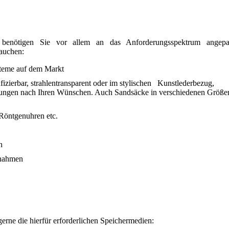
g benötigen Sie vor allem an das Anforderungsspektrum angepa
rauchen:
steme auf dem Markt
izierbar, strahlentransparent oder im stylischen Kunstlederbezug,
gungen nach Ihren Wünschen. Auch Sandsäcke in verschiedenen Größe
 Röntgenuhren etc.
n
fnahmen
erne die hierfür erforderlichen Speichermedien: