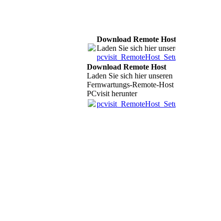
Download Remote Host
Laden Sie sich hier unseren Fernwartu
pcvisit_RemoteHost_Setup.c.F335379706
Download Remote Host
Laden Sie sich hier unseren
Fernwartungs-Remote-Host
PCvisit herunter
pcvisit_RemoteHost_Setup.c.F335379706